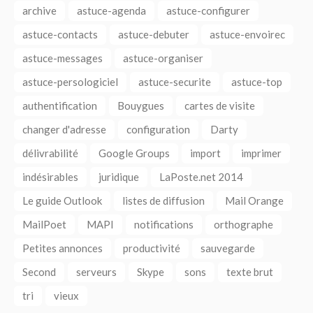
archive
astuce-agenda
astuce-configurer
astuce-contacts
astuce-debuter
astuce-envoirec
astuce-messages
astuce-organiser
astuce-persologiciel
astuce-securite
astuce-top
authentification
Bouygues
cartes de visite
changer d'adresse
configuration
Darty
délivrabilité
Google Groups
import
imprimer
indésirables
juridique
LaPoste.net 2014
Le guide Outlook
listes de diffusion
Mail Orange
MailPoet
MAPI
notifications
orthographe
Petites annonces
productivité
sauvegarde
Second
serveurs
Skype
sons
texte brut
tri
vieux