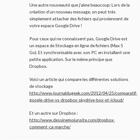
Une autre nouveauté que j’aime beaucoup: Lors de la
création d’un nouveau message, on peut très
simplement attacher des fichiers qui proviennent de
votre espace Google Drive !
Pour ceux qui ne connaissent pas, Google Drive est
un espace de Stockage en ligne de fichiers (Max 5
Go). Et synchronisable avec son PC en installant une
petite application. Sur le même principe que
Dropbox.
Voici un article qui compare les différentes solutions
de stockage
http://www.journaldugeek.com/2012/04/25/comparatif-
google-drive-vs-dropbox-skydrive-box-et-icloud/
Et un autre sur Dropbox :
http://www.dessinemoiunsite.com/dropbox-
comment-ca-marche/