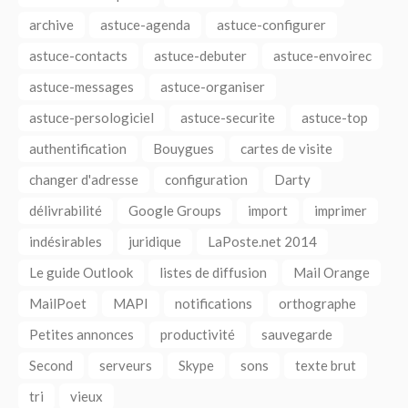
archive
astuce-agenda
astuce-configurer
astuce-contacts
astuce-debuter
astuce-envoirec
astuce-messages
astuce-organiser
astuce-persologiciel
astuce-securite
astuce-top
authentification
Bouygues
cartes de visite
changer d'adresse
configuration
Darty
délivrabilité
Google Groups
import
imprimer
indésirables
juridique
LaPoste.net 2014
Le guide Outlook
listes de diffusion
Mail Orange
MailPoet
MAPI
notifications
orthographe
Petites annonces
productivité
sauvegarde
Second
serveurs
Skype
sons
texte brut
tri
vieux