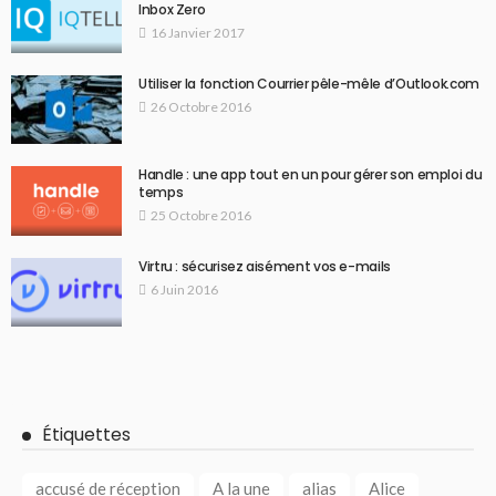
Inbox Zero
16 Janvier 2017
Utiliser la fonction Courrier pêle-mêle d’Outlook.com
26 Octobre 2016
Handle : une app tout en un pour gérer son emploi du
temps
25 Octobre 2016
Virtru : sécurisez aisément vos e-mails
6 Juin 2016
Étiquettes
accusé de réception
A la une
alias
Alice