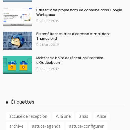
Utiliser votre propre nom de domaine dans Google
Workspace
23 Juin 2019
Paramétrer des alias d’adresse e-mail dans
Thunderbird
1 Mars 2019
Maîtriser la boîte de réception Prioritaire
d’Outlook.com
14 Juin 2017
Étiquettes
accusé de réception
A la une
alias
Alice
archive
astuce-agenda
astuce-configurer