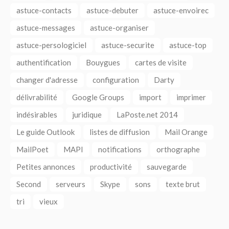
astuce-contacts
astuce-debuter
astuce-envoirec
astuce-messages
astuce-organiser
astuce-persologiciel
astuce-securite
astuce-top
authentification
Bouygues
cartes de visite
changer d'adresse
configuration
Darty
délivrabilité
Google Groups
import
imprimer
indésirables
juridique
LaPoste.net 2014
Le guide Outlook
listes de diffusion
Mail Orange
MailPoet
MAPI
notifications
orthographe
Petites annonces
productivité
sauvegarde
Second
serveurs
Skype
sons
texte brut
tri
vieux