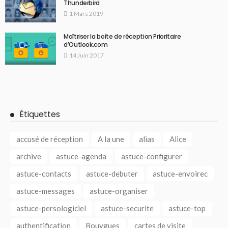
Thunderbird
1 Mars 2019
Maîtriser la boîte de réception Prioritaire
d’Outlook.com
14 Juin 2017
Étiquettes
accusé de réception
A la une
alias
Alice
archive
astuce-agenda
astuce-configurer
astuce-contacts
astuce-debuter
astuce-envoirec
astuce-messages
astuce-organiser
astuce-persologiciel
astuce-securite
astuce-top
authentification
Bouygues
cartes de visite