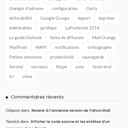
changer d'adresse
configuration
Darty
délivrabilité
Google Groups
import
imprimer
indésirables
juridique
LaPoste.net 2014
Le guide Outlook
listes de diffusion
Mail Orange
MailPoet
MAPI
notifications
orthographe
Petites annonces
productivité
sauvegarde
Second
serveurs
Skype
sons
texte brut
tri
vieux
Commentaires récents
Grippon
dans
Revenir à l’ancienne version de Yahoo Mail
Yannick
dans
Afficher le code source et les entêtes d’un