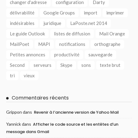
changer d'adresse
configuration
Darty
délivrabilité
Google Groups
import
imprimer
indésirables
juridique
LaPoste.net 2014
Le guide Outlook
listes de diffusion
Mail Orange
MailPoet
MAPI
notifications
orthographe
Petites annonces
productivité
sauvegarde
Second
serveurs
Skype
sons
texte brut
tri
vieux
Commentaires récents
Grippon
dans
Revenir à l’ancienne version de Yahoo Mail
Yannick
dans
Afficher le code source et les entêtes d’un
message dans Gmail