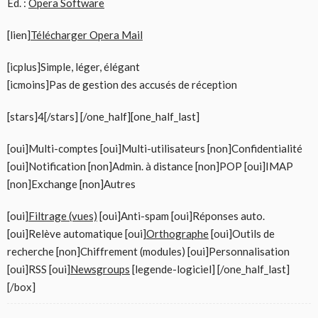
Ed. :
Opera Software
[lien]
Télécharger Opera Mail
[icplus]Simple, léger, élégant
[icmoins]Pas de gestion des accusés de réception
[stars]4[/stars] [/one_half][one_half_last]
[oui]Multi-comptes [oui]Multi-utilisateurs [non]Confidentialité
[oui]Notification [non]Admin. à distance [non]POP [oui]IMAP
[non]Exchange [non]Autres
[oui]
Filtrage (vues)
[oui]Anti-spam [oui]Réponses auto.
[oui]Relève automatique [oui]
Orthographe
[oui]Outils de
recherche [non]Chiffrement (modules) [oui]Personnalisation
[oui]RSS [oui]
Newsgroups
[legende-logiciel] [/one_half_last]
[/box]