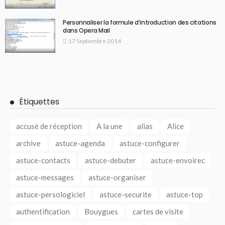
Personnaliser la formule d’introduction des citations
dans Opera Mail
17 Septembre 2014
Étiquettes
accusé de réception
A la une
alias
Alice
archive
astuce-agenda
astuce-configurer
astuce-contacts
astuce-debuter
astuce-envoirec
astuce-messages
astuce-organiser
astuce-persologiciel
astuce-securite
astuce-top
authentification
Bouygues
cartes de visite