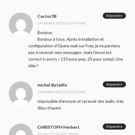
Répondre
Castor38
24 octobre 2017 à 15 h 47 min
Bonjour,
Bonjour à tous. Après installation et
configuration d’Opera-mail sur Free, je ne parviens
pas à recevoir mes messages ; mais l’envoi est
correct (« ports » 110 pour pop, 25 pour smtp). Une
idée ?
Répondre
michel Bataille
21 octobre 2017 à 15 h 01 min
Impossible d’envoyer et recevoir des mails. très
déçu d’opera
Répondre
CHRISTOPH Herbert
22 juin 2017 à 10 h 18 min