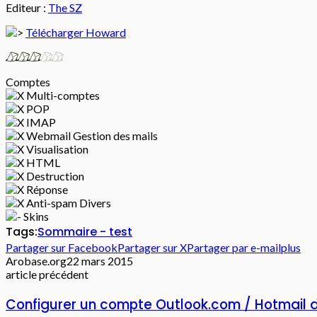
Editeur :
The SZ
Télécharger Howard
Comptes
Multi-comptes
POP
IMAP
Webmail Gestion des mails
Visualisation
HTML
Destruction
Réponse
Anti-spam Divers
Skins
Tags:
Sommaire - test
Partager sur Facebook
Partager sur X
Partager par e-mail
plus
Arobase.org
22 mars 2015
article précédent
Configurer un compte Outlook.com / Hotmail d