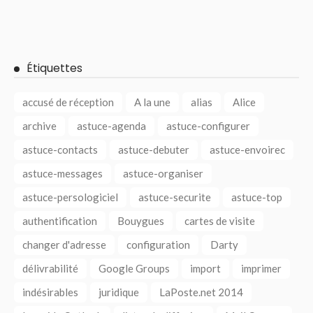
Étiquettes
accusé de réception
A la une
alias
Alice
archive
astuce-agenda
astuce-configurer
astuce-contacts
astuce-debuter
astuce-envoirec
astuce-messages
astuce-organiser
astuce-persologiciel
astuce-securite
astuce-top
authentification
Bouygues
cartes de visite
changer d'adresse
configuration
Darty
délivrabilité
Google Groups
import
imprimer
indésirables
juridique
LaPoste.net 2014