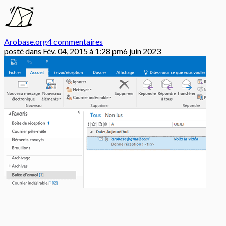
Arobase.org
4 commentaires
posté dans
Fév. 04, 2015 à 1:28 pm
6 juin 2023