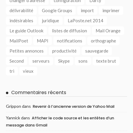
changer d'adresse
configuration
Darty
délivrabilité
Google Groups
import
imprimer
indésirables
juridique
LaPoste.net 2014
Le guide Outlook
listes de diffusion
Mail Orange
MailPoet
MAPI
notifications
orthographe
Petites annonces
productivité
sauvegarde
Second
serveurs
Skype
sons
texte brut
tri
vieux
Commentaires récents
Grippon
dans
Revenir à l’ancienne version de Yahoo Mail
Yannick
dans
Afficher le code source et les entêtes d’un
message dans Gmail