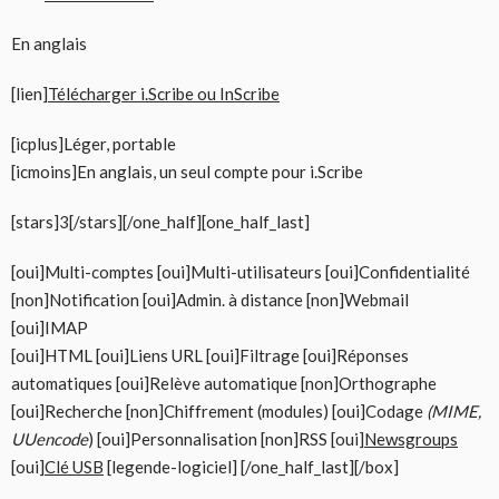
En anglais
[lien]
Télécharger i.Scribe ou InScribe
[icplus]Léger, portable
[icmoins]En anglais, un seul compte pour i.Scribe
[stars]3[/stars][/one_half][one_half_last]
[oui]Multi-comptes [oui]Multi-utilisateurs [oui]Confidentialité
[non]Notification [oui]Admin. à distance [non]Webmail
[oui]IMAP
[oui]HTML [oui]Liens URL [oui]Filtrage [oui]Réponses
automatiques [oui]Relève automatique [non]Orthographe
[oui]Recherche [non]Chiffrement (modules) [oui]Codage
(MIME,
UUencode
) [oui]Personnalisation [non]RSS [oui]
Newsgroups
[oui]
Clé USB
[legende-logiciel] [/one_half_last][/box]