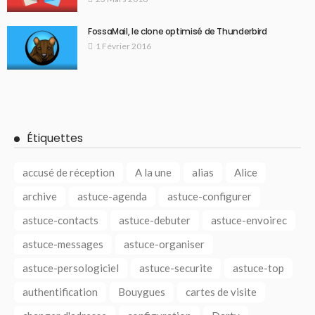
FossaMail, le clone optimisé de Thunderbird
1 Février 2016
Étiquettes
accusé de réception
A la une
alias
Alice
archive
astuce-agenda
astuce-configurer
astuce-contacts
astuce-debuter
astuce-envoirec
astuce-messages
astuce-organiser
astuce-persologiciel
astuce-securite
astuce-top
authentification
Bouygues
cartes de visite