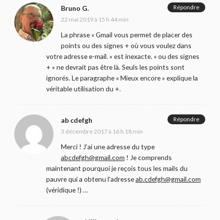
Répondre
Bruno G.
22 mai 2019 à 15 h 44 min
La phrase « Gmail vous permet de placer des
points ou des signes + où vous voulez dans
votre adresse e-mail. » est inexacte. « ou des signes
+ » ne devrait pas être là. Seuls les points sont
ignorés. Le paragraphe « Mieux encore » explique la
véritable utilisation du +.
Répondre
ab cdefgh
3 décembre 2017 à 16 h 18 min
Merci ! J’ai une adresse du type
abcdefgh@gmail.com
! Je comprends
maintenant pourquoi je reçois tous les mails du
pauvre qui a obtenu l’adresse
ab.cdefgh@gmail.com
(véridique !) …