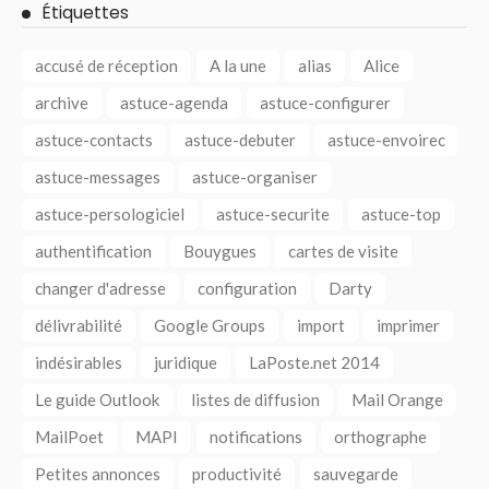
Étiquettes
accusé de réception
A la une
alias
Alice
archive
astuce-agenda
astuce-configurer
astuce-contacts
astuce-debuter
astuce-envoirec
astuce-messages
astuce-organiser
astuce-persologiciel
astuce-securite
astuce-top
authentification
Bouygues
cartes de visite
changer d'adresse
configuration
Darty
délivrabilité
Google Groups
import
imprimer
indésirables
juridique
LaPoste.net 2014
Le guide Outlook
listes de diffusion
Mail Orange
MailPoet
MAPI
notifications
orthographe
Petites annonces
productivité
sauvegarde