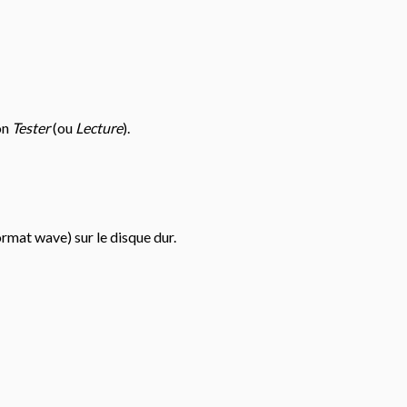
ton
Tester
(ou
Lecture
).
ormat wave) sur le disque dur.