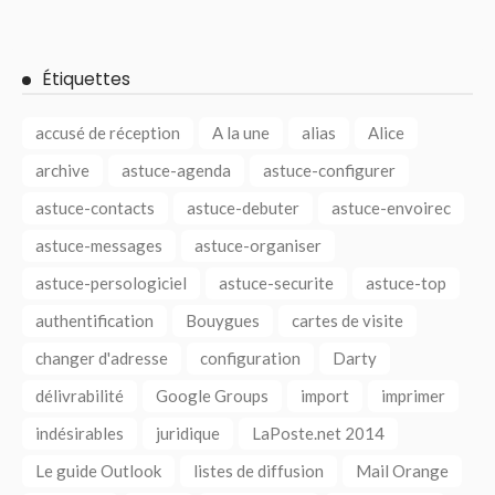
Étiquettes
accusé de réception
A la une
alias
Alice
archive
astuce-agenda
astuce-configurer
astuce-contacts
astuce-debuter
astuce-envoirec
astuce-messages
astuce-organiser
astuce-persologiciel
astuce-securite
astuce-top
authentification
Bouygues
cartes de visite
changer d'adresse
configuration
Darty
délivrabilité
Google Groups
import
imprimer
indésirables
juridique
LaPoste.net 2014
Le guide Outlook
listes de diffusion
Mail Orange