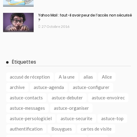
Yahoo Mail : faut-il avoir peur de l’accès non sécurisé
?
27 Octobre 2016
Étiquettes
accusé de réception
A la une
alias
Alice
archive
astuce-agenda
astuce-configurer
astuce-contacts
astuce-debuter
astuce-envoirec
astuce-messages
astuce-organiser
astuce-persologiciel
astuce-securite
astuce-top
authentification
Bouygues
cartes de visite