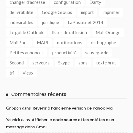
changer d'adresse
configuration
Darty
délivrabilité
Google Groups
import
imprimer
indésirables
juridique
LaPoste.net 2014
Le guide Outlook
listes de diffusion
Mail Orange
MailPoet
MAPI
notifications
orthographe
Petites annonces
productivité
sauvegarde
Second
serveurs
Skype
sons
texte brut
tri
vieux
Commentaires récents
Grippon
dans
Revenir à l’ancienne version de Yahoo Mail
Yannick
dans
Afficher le code source et les entêtes d’un
message dans Gmail