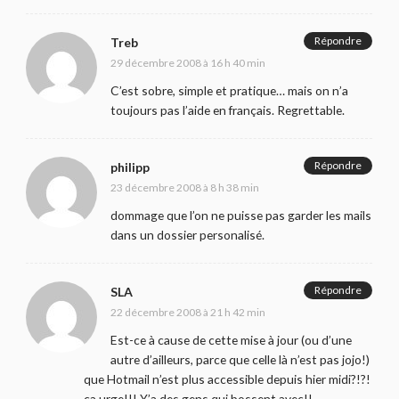
Répondre
Treb
29 décembre 2008 à 16 h 40 min
C’est sobre, simple et pratique… mais on n’a
toujours pas l’aide en français. Regrettable.
Répondre
philipp
23 décembre 2008 à 8 h 38 min
dommage que l’on ne puisse pas garder les mails
dans un dossier personalisé.
Répondre
SLA
22 décembre 2008 à 21 h 42 min
Est-ce à cause de cette mise à jour (ou d’une
autre d’ailleurs, parce que celle là n’est pas jojo!)
que Hotmail n’est plus accessible depuis hier midi?!?!
ça urge!!! Y’a des gens qui bossent avec!!