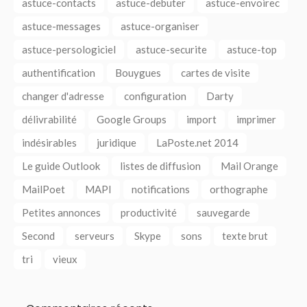
astuce-contacts
astuce-debuter
astuce-envoirec
astuce-messages
astuce-organiser
astuce-persologiciel
astuce-securite
astuce-top
authentification
Bouygues
cartes de visite
changer d'adresse
configuration
Darty
délivrabilité
Google Groups
import
imprimer
indésirables
juridique
LaPoste.net 2014
Le guide Outlook
listes de diffusion
Mail Orange
MailPoet
MAPI
notifications
orthographe
Petites annonces
productivité
sauvegarde
Second
serveurs
Skype
sons
texte brut
tri
vieux