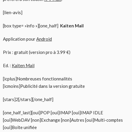
[lien-avis]
[box type= »info »][one_half]
Kaiten Mail
Application pour
Android
Prix : gratuit (version pro à 3.99 €)
Ed. :
Kaiten Mail
[icplus]Nombreuses fonctionnalités
[icmoins]Publicité dans la version gratuite
[stars]2[/stars][/one_half]
[one_half_last][oui]POP [oui]IMAP [oui]IMAP IDLE
[oui]WebDAV [non]Exchange [non]Autres [oui]Multi-comptes
[oui]Boîte unifiée