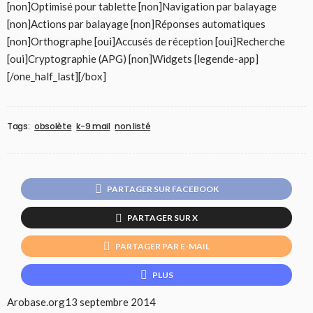
[non]Optimisé pour tablette [non]Navigation par balayage
[non]Actions par balayage [non]Réponses automatiques
[non]Orthographe [oui]Accusés de réception [oui]Recherche
[oui]Cryptographie (APG) [non]Widgets [legende-app]
[/one_half_last][/box]
Tags:
obsolète
k-9 mail
non listé
PARTAGER SUR FACEBOOK
PARTAGER SUR X
PARTAGER PAR E-MAIL
PLUS
Arobase.org
13 septembre 2014