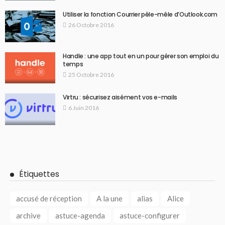
Utiliser la fonction Courrier pêle-mêle d’Outlook.com
26 Octobre 2016
Handle : une app tout en un pour gérer son emploi du
temps
25 Octobre 2016
Virtru : sécurisez aisément vos e-mails
6 Juin 2016
Étiquettes
accusé de réception
A la une
alias
Alice
archive
astuce-agenda
astuce-configurer