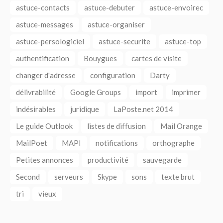
astuce-contacts
astuce-debuter
astuce-envoirec
astuce-messages
astuce-organiser
astuce-persologiciel
astuce-securite
astuce-top
authentification
Bouygues
cartes de visite
changer d'adresse
configuration
Darty
délivrabilité
Google Groups
import
imprimer
indésirables
juridique
LaPoste.net 2014
Le guide Outlook
listes de diffusion
Mail Orange
MailPoet
MAPI
notifications
orthographe
Petites annonces
productivité
sauvegarde
Second
serveurs
Skype
sons
texte brut
tri
vieux