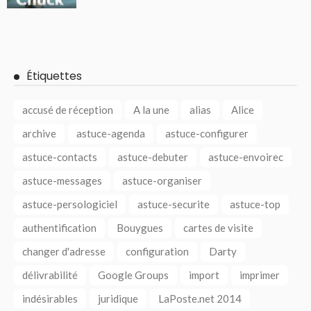
Étiquettes
accusé de réception
A la une
alias
Alice
archive
astuce-agenda
astuce-configurer
astuce-contacts
astuce-debuter
astuce-envoirec
astuce-messages
astuce-organiser
astuce-persologiciel
astuce-securite
astuce-top
authentification
Bouygues
cartes de visite
changer d'adresse
configuration
Darty
délivrabilité
Google Groups
import
imprimer
indésirables
juridique
LaPoste.net 2014