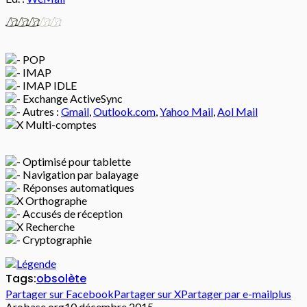
POP
IMAP
IMAP IDLE
Exchange ActiveSync
Autres :
Gmail
,
Outlook.com
,
Yahoo Mail
,
Aol Mail
Multi-comptes
Optimisé pour tablette
Navigation par balayage
Réponses automatiques
Orthographe
Accusés de réception
Recherche
Cryptographie
Tags:
obsolète
Partager sur Facebook
Partager sur X
Partager par e-mail
plus
Arobase.org
10 décembre 2015