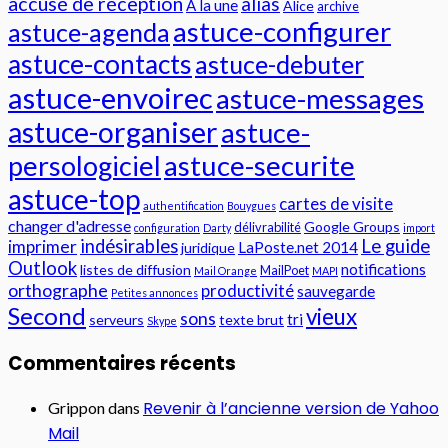
accusé de réception
alias
A la une
Alice
archive
astuce-configurer
astuce-agenda
astuce-contacts
astuce-debuter
astuce-envoirec
astuce-messages
astuce-organiser
astuce-
persologiciel
astuce-securite
astuce-top
cartes de visite
authentification
Bouygues
changer d'adresse
Google Groups
délivrabilité
configuration
Darty
import
indésirables
Le guide
imprimer
LaPoste.net 2014
juridique
Outlook
notifications
listes de diffusion
MailPoet
Mail Orange
MAPI
orthographe
productivité
sauvegarde
Petites annonces
Second
vieux
sons
tri
serveurs
texte brut
Skype
Commentaires récents
Revenir à l’ancienne version de Yahoo
Grippon
dans
Mail