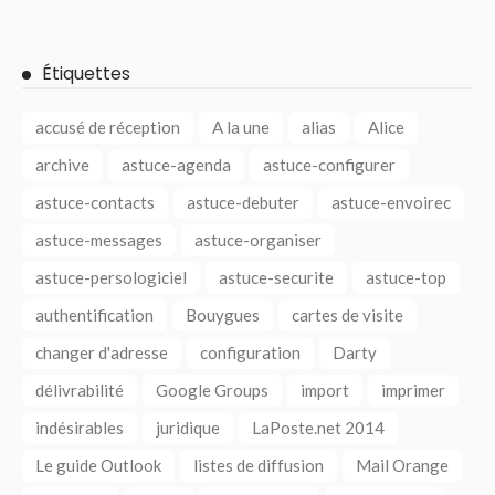
Étiquettes
accusé de réception
A la une
alias
Alice
archive
astuce-agenda
astuce-configurer
astuce-contacts
astuce-debuter
astuce-envoirec
astuce-messages
astuce-organiser
astuce-persologiciel
astuce-securite
astuce-top
authentification
Bouygues
cartes de visite
changer d'adresse
configuration
Darty
délivrabilité
Google Groups
import
imprimer
indésirables
juridique
LaPoste.net 2014
Le guide Outlook
listes de diffusion
Mail Orange