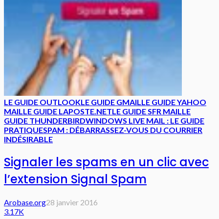
LE GUIDE OUTLOOK
LE GUIDE GMAIL
LE GUIDE YAHOO
MAIL
LE GUIDE LAPOSTE.NET
LE GUIDE SFR MAIL
LE
GUIDE THUNDERBIRD
WINDOWS LIVE MAIL : LE GUIDE
PRATIQUE
SPAM : DÉBARRASSEZ-VOUS DU COURRIER
INDÉSIRABLE
Signaler les spams en un clic avec
l’extension Signal Spam
Arobase.org
28 janvier 2016
3.17K