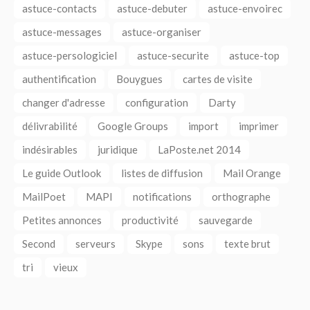
astuce-contacts
astuce-debuter
astuce-envoirec
astuce-messages
astuce-organiser
astuce-persologiciel
astuce-securite
astuce-top
authentification
Bouygues
cartes de visite
changer d'adresse
configuration
Darty
délivrabilité
Google Groups
import
imprimer
indésirables
juridique
LaPoste.net 2014
Le guide Outlook
listes de diffusion
Mail Orange
MailPoet
MAPI
notifications
orthographe
Petites annonces
productivité
sauvegarde
Second
serveurs
Skype
sons
texte brut
tri
vieux