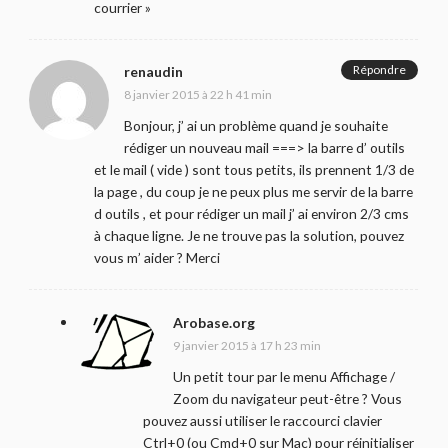
courrier »
Répondre
renaudin
8 janvier 2015 à 22 h 41 min
Bonjour, j’ ai un problème quand je souhaite
rédiger un nouveau mail ===> la barre d’ outils
et le mail ( vide ) sont tous petits, ils prennent 1/3 de
la page , du coup je ne peux plus me servir de la barre
d outils , et pour rédiger un mail j’ ai environ 2/3 cms
à chaque ligne. Je ne trouve pas la solution, pouvez
vous m’ aider ? Merci
Arobase.org
9 janvier 2015 à 17 h 23 min
Un petit tour par le menu Affichage /
Zoom du navigateur peut-être ? Vous
pouvez aussi utiliser le raccourci clavier
Ctrl+0 (ou Cmd+0 sur Mac) pour réinitialiser