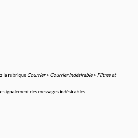
ez la rubrique
Courrier
>
Courrier indésirable
>
Filtres et
de signalement des messages indésirables.