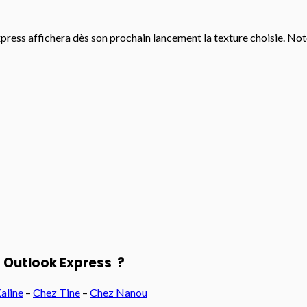
ress affichera dès son prochain lancement la texture choisie. Note
t Outlook Express ?
aline
–
Chez Tine
–
Chez Nanou