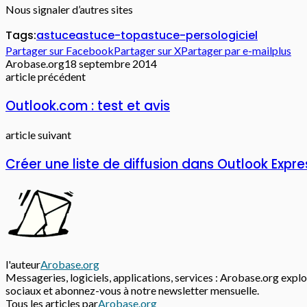
Nous signaler d’autres sites
Tags:
astuce
astuce-top
astuce-persologiciel
Partager sur Facebook
Partager sur X
Partager par e-mail
plus
Arobase.org
18 septembre 2014
article précédent
Outlook.com : test et avis
article suivant
Créer une liste de diffusion dans Outlook Expre
l'auteur
Arobase.org
Messageries, logiciels, applications, services : Arobase.org explor
sociaux et abonnez-vous à notre newsletter mensuelle.
Tous les articles par
Arobase.org