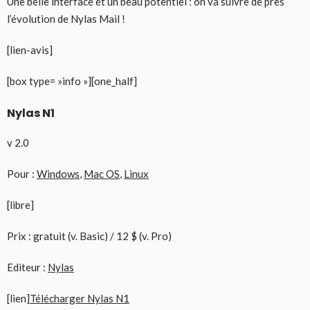
Une belle interface et un beau potentiel : on va suivre de près
l’évolution de Nylas Mail !
[lien-avis]
[box type= »info »][one_half]
Nylas N1
v 2.0
Pour :
Windows
,
Mac OS
,
Linux
[libre]
Prix : gratuit (v. Basic) / 12 $ (v. Pro)
Editeur :
Nylas
[lien]
Télécharger Nylas N1