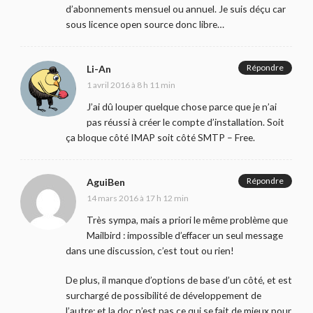
d’abonnements mensuel ou annuel. Je suis déçu car
sous licence open source donc libre…
Répondre
Li-An
1 avril 2016 à 8 h 11 min
J’ai dû louper quelque chose parce que je n’ai
pas réussi à créer le compte d’installation. Soit
ça bloque côté IMAP soit côté SMTP – Free.
Répondre
AguiBen
14 mars 2016 à 17 h 12 min
Très sympa, mais a priori le même problème que
Mailbird : impossible d’effacer un seul message
dans une discussion, c’est tout ou rien!
De plus, il manque d’options de base d’un côté, et est
surchargé de possibilité de développement de
l’autre; et la doc n’est pas ce qui se fait de mieux pour