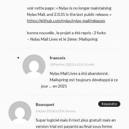
voir cette page : « Nylas is no longer maintaining
Nylas Mail, and 2.0.31 is the last public release. »
https://github.com/nylas/nylas-mail/releases
bonne nouvelle , le projet a été repris : 2 forks
– Nylas Mail Lives et le 2éme : Mailspring
francois
19 février 2021 à 11 h 11 min
Nylas Mail Lives a été abandonné .
Mailspring est toujours développé à ce
jour … en 2021
Répondre
Bousquet
24 juin 2016 à 15 h 34 min
Super logiciel mais il n’est plus gratuit mais en
version trial est payante au final sous forme