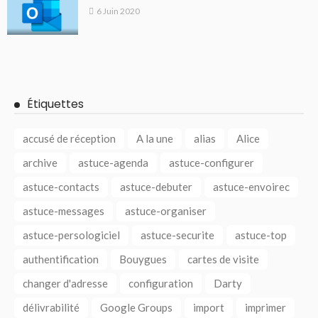
6 Juin 2020
Étiquettes
accusé de réception
A la une
alias
Alice
archive
astuce-agenda
astuce-configurer
astuce-contacts
astuce-debuter
astuce-envoirec
astuce-messages
astuce-organiser
astuce-persologiciel
astuce-securite
astuce-top
authentification
Bouygues
cartes de visite
changer d'adresse
configuration
Darty
délivrabilité
Google Groups
import
imprimer