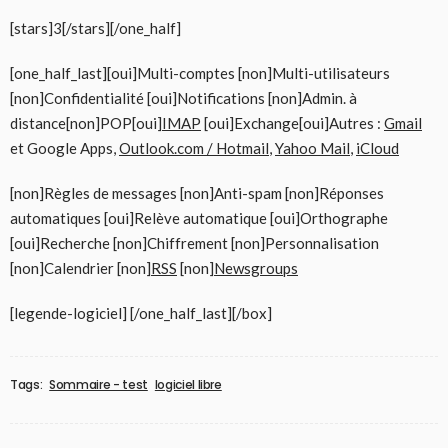
[stars]3[/stars][/one_half]
[one_half_last][oui]Multi-comptes [non]Multi-utilisateurs
[non]Confidentialité [oui]Notifications [non]Admin. à
distance[non]POP[oui]
IMAP
[oui]Exchange[oui]Autres :
Gmail
et Google Apps,
Outlook.com / Hotmail
,
Yahoo Mail
,
iCloud
[non]Règles de messages [non]Anti-spam [non]Réponses
automatiques [oui]Relève automatique [oui]Orthographe
[oui]Recherche [non]Chiffrement [non]Personnalisation
[non]Calendrier [non]
RSS
[non]
Newsgroups
[legende-logiciel] [/one_half_last][/box]
Tags:
Sommaire - test
logiciel libre