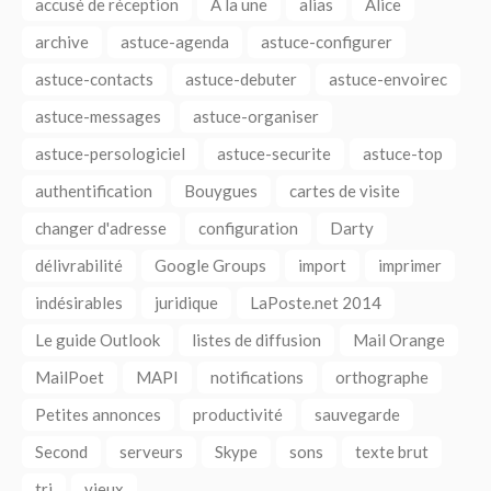
accusé de réception
A la une
alias
Alice
archive
astuce-agenda
astuce-configurer
astuce-contacts
astuce-debuter
astuce-envoirec
astuce-messages
astuce-organiser
astuce-persologiciel
astuce-securite
astuce-top
authentification
Bouygues
cartes de visite
changer d'adresse
configuration
Darty
délivrabilité
Google Groups
import
imprimer
indésirables
juridique
LaPoste.net 2014
Le guide Outlook
listes de diffusion
Mail Orange
MailPoet
MAPI
notifications
orthographe
Petites annonces
productivité
sauvegarde
Second
serveurs
Skype
sons
texte brut
tri
vieux