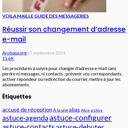
VOILA MAIL
LE GUIDE DES MESSAGERIES
Réussir son changement d’adresse
e-mail
Arobase.org
17 septembre 2014
11.6K
Les procédures à suivre pour changer d'adresse e-mail sans
perdre ni messages, ni contacts : prévenir vos correspondants,
activer répondeur ou redirection du courrier, mettre à jour les
abonnements.
Étiquettes
accusé de réception
alias
A la une
Alice
archive
astuce-configurer
astuce-agenda
astuce-contacts
astuce-debuter