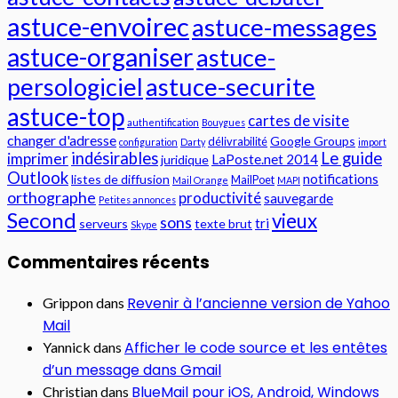
astuce-envoirec
astuce-messages
astuce-organiser
astuce-
persologiciel
astuce-securite
astuce-top
cartes de visite
authentification
Bouygues
changer d'adresse
Google Groups
délivrabilité
configuration
Darty
import
indésirables
Le guide
imprimer
LaPoste.net 2014
juridique
Outlook
notifications
listes de diffusion
MailPoet
Mail Orange
MAPI
orthographe
productivité
sauvegarde
Petites annonces
Second
vieux
sons
tri
serveurs
texte brut
Skype
Commentaires récents
Revenir à l’ancienne version de Yahoo
Grippon
dans
Mail
Afficher le code source et les entêtes
Yannick
dans
d’un message dans Gmail
BlueMail pour iOS, Android, Windows
Christian
dans