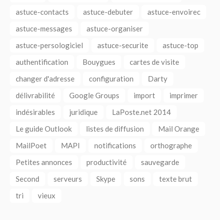
astuce-contacts
astuce-debuter
astuce-envoirec
astuce-messages
astuce-organiser
astuce-persologiciel
astuce-securite
astuce-top
authentification
Bouygues
cartes de visite
changer d'adresse
configuration
Darty
délivrabilité
Google Groups
import
imprimer
indésirables
juridique
LaPoste.net 2014
Le guide Outlook
listes de diffusion
Mail Orange
MailPoet
MAPI
notifications
orthographe
Petites annonces
productivité
sauvegarde
Second
serveurs
Skype
sons
texte brut
tri
vieux