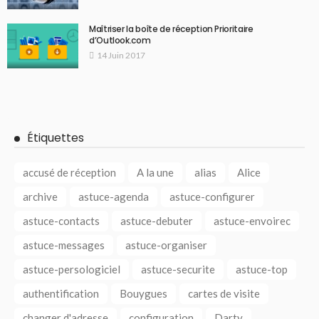
Maîtriser la boîte de réception Prioritaire
d’Outlook.com
14 Juin 2017
Étiquettes
accusé de réception
A la une
alias
Alice
archive
astuce-agenda
astuce-configurer
astuce-contacts
astuce-debuter
astuce-envoirec
astuce-messages
astuce-organiser
astuce-persologiciel
astuce-securite
astuce-top
authentification
Bouygues
cartes de visite
changer d'adresse
configuration
Darty