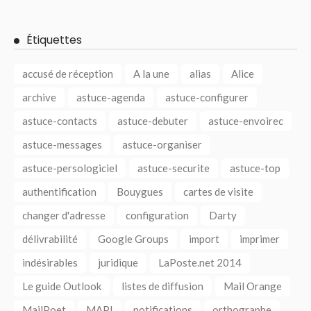
Étiquettes
accusé de réception
A la une
alias
Alice
archive
astuce-agenda
astuce-configurer
astuce-contacts
astuce-debuter
astuce-envoirec
astuce-messages
astuce-organiser
astuce-persologiciel
astuce-securite
astuce-top
authentification
Bouygues
cartes de visite
changer d'adresse
configuration
Darty
délivrabilité
Google Groups
import
imprimer
indésirables
juridique
LaPoste.net 2014
Le guide Outlook
listes de diffusion
Mail Orange
MailPoet
MAPI
notifications
orthographe