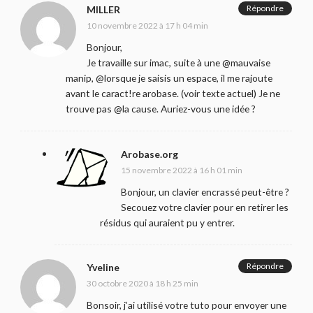
Répondre
MILLER
10 novembre 2022 à 17 h 04 min
Bonjour,
Je travaille sur imac, suite à une @mauvaise
manip, @lorsque je saisis un espace, il me rajoute
avant le caract!re arobase. (voir texte actuel) Je ne
trouve pas @la cause. Auriez-vous une idée ?
Arobase.org
15 novembre 2022 à 16 h 01 min
Bonjour, un clavier encrassé peut-être ?
Secouez votre clavier pour en retirer les
résidus qui auraient pu y entrer.
Répondre
Yveline
30 octobre 2020 à 18 h 25 min
Bonsoir, j’ai utilisé votre tuto pour envoyer une