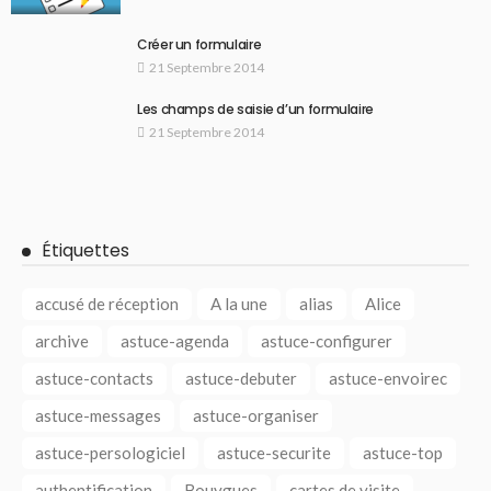
Créer un formulaire
21 Septembre 2014
Les champs de saisie d’un formulaire
21 Septembre 2014
Étiquettes
accusé de réception
A la une
alias
Alice
archive
astuce-agenda
astuce-configurer
astuce-contacts
astuce-debuter
astuce-envoirec
astuce-messages
astuce-organiser
astuce-persologiciel
astuce-securite
astuce-top
authentification
Bouygues
cartes de visite