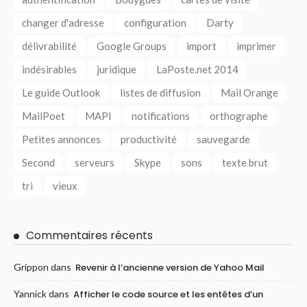
changer d'adresse
configuration
Darty
délivrabilité
Google Groups
import
imprimer
indésirables
juridique
LaPoste.net 2014
Le guide Outlook
listes de diffusion
Mail Orange
MailPoet
MAPI
notifications
orthographe
Petites annonces
productivité
sauvegarde
Second
serveurs
Skype
sons
texte brut
tri
vieux
Commentaires récents
Grippon
dans
Revenir à l’ancienne version de Yahoo Mail
Yannick
dans
Afficher le code source et les entêtes d’un