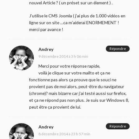
nouvel Article ? ( un préset sur un élement ) .
J’utilise le CMS Joomla ( j’ai plus de 1.000 vidéos en
ligne sur on site …ca m’aiderai ENORMEMENT !
merci par avance !
Répondre
Andrey
9 décembre 2014 à 3 h 06 min
Merci pour votre réponse rapide,
voilà je clique sur votre mailto et ça ne
fonctionne pas alors ça prouve que le souci ne
provient pas de moi alors, peut-être du navigateur
(chrome)? mais bizarre car j’ai testé aussi sur firefox,
et ça ne répond pas non plus. Je suis sur Windows 8,
peut être ça provient de lui.
Répondre
Andrey
8 décembre 2014 à 23 h 57 min