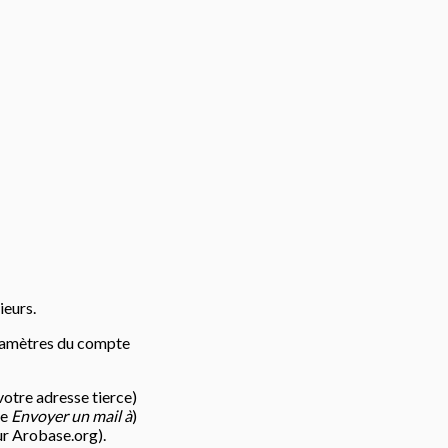
ieurs.
aramètres du compte
votre adresse tierce)
ne
Envoyer un mail à
)
r Arobase.org).