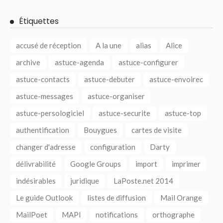
Étiquettes
accusé de réception
A la une
alias
Alice
archive
astuce-agenda
astuce-configurer
astuce-contacts
astuce-debuter
astuce-envoirec
astuce-messages
astuce-organiser
astuce-persologiciel
astuce-securite
astuce-top
authentification
Bouygues
cartes de visite
changer d'adresse
configuration
Darty
délivrabilité
Google Groups
import
imprimer
indésirables
juridique
LaPoste.net 2014
Le guide Outlook
listes de diffusion
Mail Orange
MailPoet
MAPI
notifications
orthographe