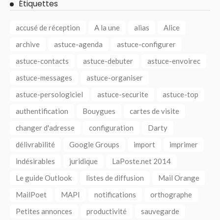
Étiquettes
accusé de réception
A la une
alias
Alice
archive
astuce-agenda
astuce-configurer
astuce-contacts
astuce-debuter
astuce-envoirec
astuce-messages
astuce-organiser
astuce-persologiciel
astuce-securite
astuce-top
authentification
Bouygues
cartes de visite
changer d'adresse
configuration
Darty
délivrabilité
Google Groups
import
imprimer
indésirables
juridique
LaPoste.net 2014
Le guide Outlook
listes de diffusion
Mail Orange
MailPoet
MAPI
notifications
orthographe
Petites annonces
productivité
sauvegarde