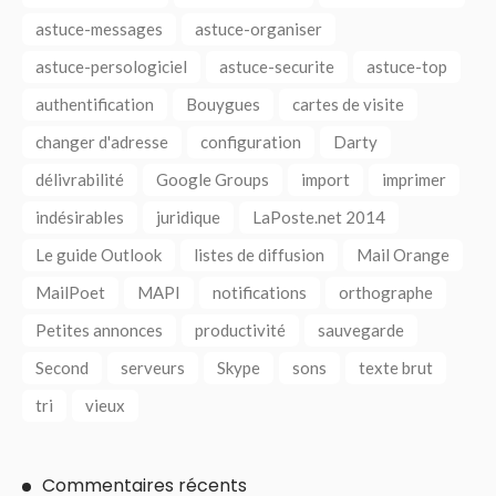
astuce-messages
astuce-organiser
astuce-persologiciel
astuce-securite
astuce-top
authentification
Bouygues
cartes de visite
changer d'adresse
configuration
Darty
délivrabilité
Google Groups
import
imprimer
indésirables
juridique
LaPoste.net 2014
Le guide Outlook
listes de diffusion
Mail Orange
MailPoet
MAPI
notifications
orthographe
Petites annonces
productivité
sauvegarde
Second
serveurs
Skype
sons
texte brut
tri
vieux
Commentaires récents