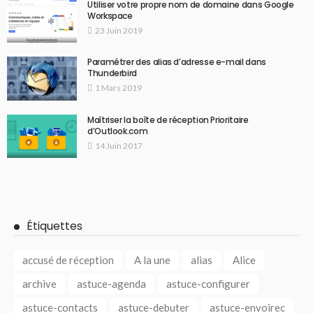
Utiliser votre propre nom de domaine dans Google
Workspace
23 Juin 2019
Paramétrer des alias d’adresse e-mail dans
Thunderbird
1 Mars 2019
Maîtriser la boîte de réception Prioritaire
d’Outlook.com
14 Juin 2017
Étiquettes
accusé de réception
A la une
alias
Alice
archive
astuce-agenda
astuce-configurer
astuce-contacts
astuce-debuter
astuce-envoirec