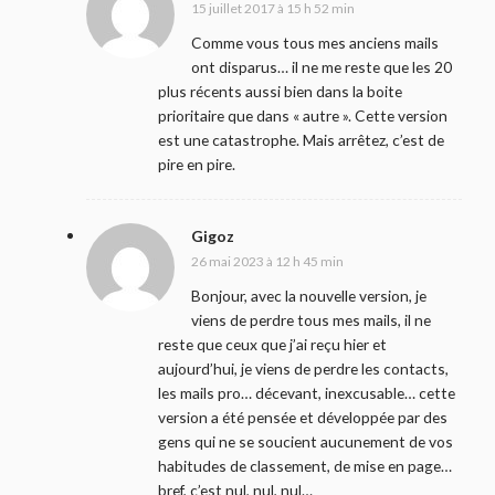
15 juillet 2017 à 15 h 52 min
Comme vous tous mes anciens mails
ont disparus… il ne me reste que les 20
plus récents aussi bien dans la boite
prioritaire que dans « autre ». Cette version
est une catastrophe. Mais arrêtez, c’est de
pire en pire.
Gigoz
26 mai 2023 à 12 h 45 min
Bonjour, avec la nouvelle version, je
viens de perdre tous mes mails, il ne
reste que ceux que j’ai reçu hier et
aujourd’hui, je viens de perdre les contacts,
les mails pro… décevant, inexcusable… cette
version a été pensée et développée par des
gens qui ne se soucient aucunement de vos
habitudes de classement, de mise en page…
bref, c’est nul, nul, nul…