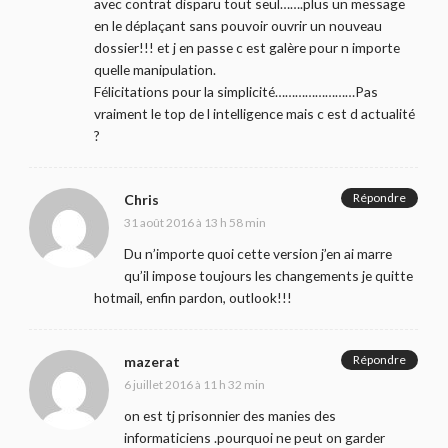
avec contrat disparu tout seul…….plus un message
en le déplaçant sans pouvoir ouvrir un nouveau
dossier!!! et j en passe c est galère pour n importe
quelle manipulation.
Félicitations pour la simplicité……………………Pas
vraiment le top de l intelligence mais c est d actualité
?
Répondre
Chris
31 août 2016 à 13 h 58 min
Du n’importe quoi cette version j’en ai marre
qu’il impose toujours les changements je quitte
hotmail, enfin pardon, outlook!!!
Répondre
mazerat
6 juillet 2016 à 11 h 32 min
on est tj prisonnier des manies des
informaticiens .pourquoi ne peut on garder