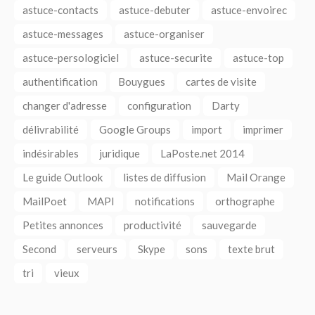
astuce-contacts
astuce-debuter
astuce-envoirec
astuce-messages
astuce-organiser
astuce-persologiciel
astuce-securite
astuce-top
authentification
Bouygues
cartes de visite
changer d'adresse
configuration
Darty
délivrabilité
Google Groups
import
imprimer
indésirables
juridique
LaPoste.net 2014
Le guide Outlook
listes de diffusion
Mail Orange
MailPoet
MAPI
notifications
orthographe
Petites annonces
productivité
sauvegarde
Second
serveurs
Skype
sons
texte brut
tri
vieux