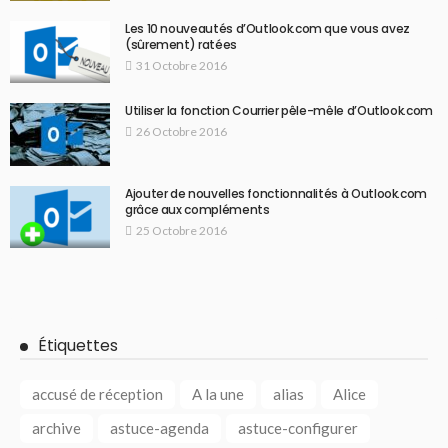
Les 10 nouveautés d’Outlook.com que vous avez
(sûrement) ratées
31 Octobre 2016
Utiliser la fonction Courrier pêle-mêle d’Outlook.com
26 Octobre 2016
Ajouter de nouvelles fonctionnalités à Outlook.com
grâce aux compléments
25 Octobre 2016
Étiquettes
accusé de réception
A la une
alias
Alice
archive
astuce-agenda
astuce-configurer