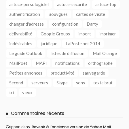
astuce-persologiciel
astuce-securite
astuce-top
authentification
Bouygues
cartes de visite
changer d'adresse
configuration
Darty
délivrabilité
Google Groups
import
imprimer
indésirables
juridique
LaPoste.net 2014
Le guide Outlook
listes de diffusion
Mail Orange
MailPoet
MAPI
notifications
orthographe
Petites annonces
productivité
sauvegarde
Second
serveurs
Skype
sons
texte brut
tri
vieux
Commentaires récents
Grippon
dans
Revenir à l’ancienne version de Yahoo Mail