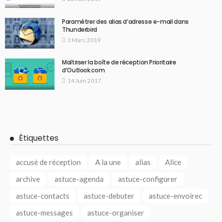
Paramétrer des alias d’adresse e-mail dans
Thunderbird
1 Mars 2019
Maîtriser la boîte de réception Prioritaire
d’Outlook.com
14 Juin 2017
Étiquettes
accusé de réception
A la une
alias
Alice
archive
astuce-agenda
astuce-configurer
astuce-contacts
astuce-debuter
astuce-envoirec
astuce-messages
astuce-organiser