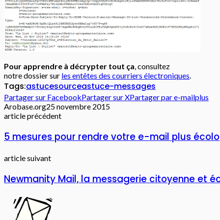
Pour apprendre à décrypter tout ça
, consultez
notre dossier sur
les entêtes des courriers électroniques
.
Tags:
astuce
source
astuce-messages
Partager sur Facebook
Partager sur X
Partager par e-mail
plus
Arobase.org
25 novembre 2015
article précédent
5 mesures pour rendre votre e-mail plus écolo
article suivant
Newmanity Mail, la messagerie citoyenne et é