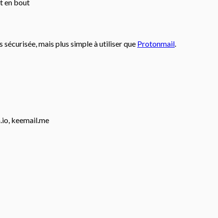
ut en bout
 sécurisée, mais plus simple à utiliser que
Protonmail
.
.io, keemail.me