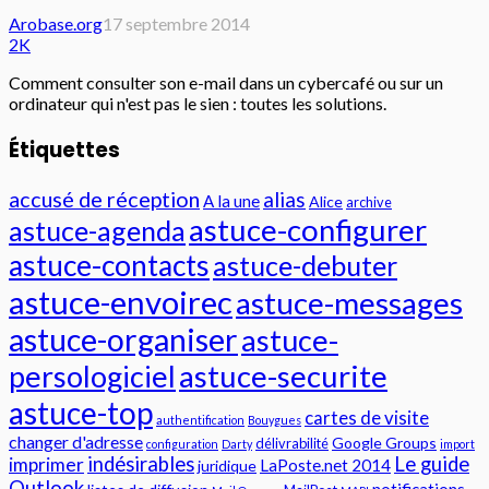
Arobase.org
17 septembre 2014
2K
Comment consulter son e-mail dans un cybercafé ou sur un
ordinateur qui n'est pas le sien : toutes les solutions.
Étiquettes
accusé de réception
alias
A la une
Alice
archive
astuce-configurer
astuce-agenda
astuce-contacts
astuce-debuter
astuce-envoirec
astuce-messages
astuce-organiser
astuce-
persologiciel
astuce-securite
astuce-top
cartes de visite
authentification
Bouygues
changer d'adresse
Google Groups
délivrabilité
configuration
Darty
import
indésirables
Le guide
imprimer
LaPoste.net 2014
juridique
Outlook