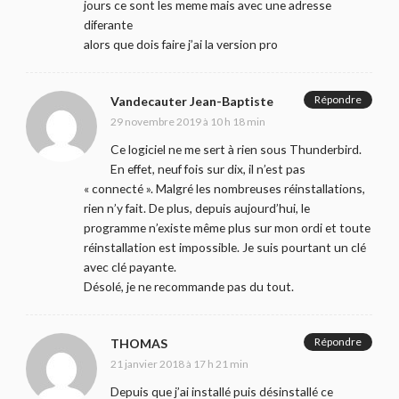
jours ce sont les meme mais avec une adresse
diferante
alors que dois faire j’ai la version pro
Répondre
Vandecauter Jean-Baptiste
29 novembre 2019 à 10 h 18 min
Ce logiciel ne me sert à rien sous Thunderbird.
En effet, neuf fois sur dix, il n’est pas
« connecté ». Malgré les nombreuses réinstallations,
rien n’y fait. De plus, depuis aujourd’hui, le
programme n’existe même plus sur mon ordi et toute
réinstallation est impossible. Je suis pourtant un clé
avec clé payante.
Désolé, je ne recommande pas du tout.
Répondre
THOMAS
21 janvier 2018 à 17 h 21 min
Depuis que j’ai installé puis désinstallé ce