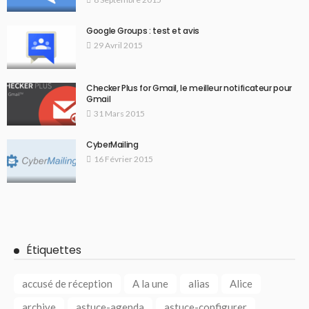
Google Groups : test et avis
29 Avril 2015
Checker Plus for Gmail, le meilleur notificateur pour
Gmail
31 Mars 2015
CyberMailing
16 Février 2015
Étiquettes
accusé de réception
A la une
alias
Alice
archive
astuce-agenda
astuce-configurer