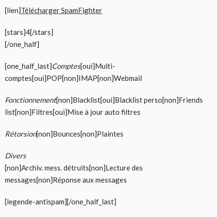
[lien]
Télécharger SpamFighter
[stars]4[/stars]
[/one_half]
[one_half_last]
Comptes
[oui]Multi-
comptes[oui]POP[non]IMAP[non]Webmail
Fonctionnement
[non]Blacklist[oui]Blacklist perso[non]Friends
list[non]Filtres[oui]Mise à jour auto filtres
Rétorsion
[non]Bounces[non]Plaintes
Divers
[non]Archiv. mess. détruits[non]Lecture des
messages[non]Réponse aux messages
[legende-antispam][/one_half_last]