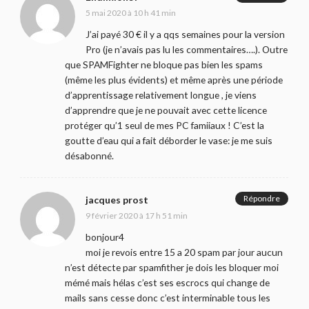
5 mai 2020 à 10 h 41 min
J’ai payé 30 € il y a qqs semaines pour la version
Pro (je n’avais pas lu les commentaires….). Outre
que SPAMFighter ne bloque pas bien les spams
(même les plus évidents) et même après une période
d’apprentissage relativement longue , je viens
d’apprendre que je ne pouvait avec cette licence
protéger qu’1 seul de mes PC famiiaux ! C’est la
goutte d’eau qui a fait déborder le vase: je me suis
désabonné.
Répondre
jacques prost
9 février 2020 à 17 h 51 min
bonjour4
moi je revois entre 15 a 20 spam par jour aucun
n’est détecte par spamfither je dois les bloquer moi
mémé mais hélas c’est ses escrocs qui change de
mails sans cesse donc c’est interminable tous les