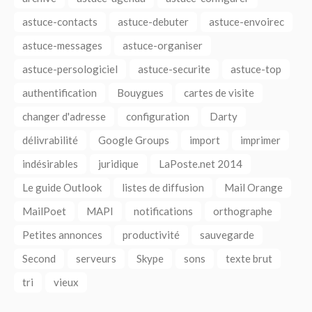
astuce-contacts
astuce-debuter
astuce-envoirec
astuce-messages
astuce-organiser
astuce-persologiciel
astuce-securite
astuce-top
authentification
Bouygues
cartes de visite
changer d'adresse
configuration
Darty
délivrabilité
Google Groups
import
imprimer
indésirables
juridique
LaPoste.net 2014
Le guide Outlook
listes de diffusion
Mail Orange
MailPoet
MAPI
notifications
orthographe
Petites annonces
productivité
sauvegarde
Second
serveurs
Skype
sons
texte brut
tri
vieux