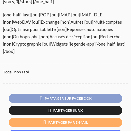
[stars]3[/stars] [/one_half]
[one_half_last][oui]POP [oui]IMAP [oui]IMAP IDLE
[non]WebDAV [oui]Exchange [non]Autres [oui]Multi-comptes
[oui]Optimisé pour tablette [non]Réponses automatiques
[non]Orthographe [non]Accusés de réception [oui]Recherche
[non]Cryptographie [oui]Widgets [legende-app][/one_half_last]
[/box]
Tags:
non listé
PARTAGER SUR FACEBOOK
PARTAGER SUR X
PARTAGER PAR E-MAIL