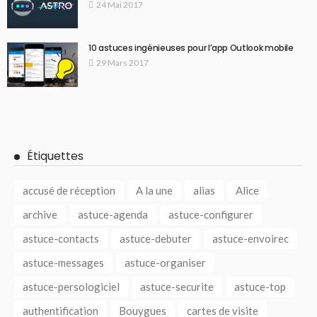
24 Mai 2017
10 astuces ingénieuses pour l’app Outlook mobile
29 Mars 2017
Étiquettes
accusé de réception
A la une
alias
Alice
archive
astuce-agenda
astuce-configurer
astuce-contacts
astuce-debuter
astuce-envoirec
astuce-messages
astuce-organiser
astuce-persologiciel
astuce-securite
astuce-top
authentification
Bouygues
cartes de visite