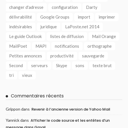
changer d'adresse
configuration
Darty
délivrabilité
Google Groups
import
imprimer
indésirables
juridique
LaPoste.net 2014
Le guide Outlook
listes de diffusion
Mail Orange
MailPoet
MAPI
notifications
orthographe
Petites annonces
productivité
sauvegarde
Second
serveurs
Skype
sons
texte brut
tri
vieux
Commentaires récents
Grippon
dans
Revenir à l’ancienne version de Yahoo Mail
Yannick
dans
Afficher le code source et les entêtes d’un
message dans Gmail