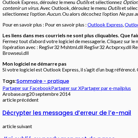
Outlook Express, déroulez le menu
Outils
et sélectionnez
Optio
contenir un virus
. Avec Outlook, déroulez le menu
Outils
et séle
sélectionnez l’option
Aucun
. Ou alors décochez l’option
Ne pas au
Pour en savoir plus : Pour en savoir plus :
Outlook Express
,
Outlo
Les liens dans mes courriels ne sont plus cliquables. Que fai
Fermez tout d’abord votre logiciel de messagerie. Cliquez sur le
l’opération avec : RegSvr32 Mshtml.dll RegSvr32 Actxprxy.dll 
Browseui.dll
Mon logiciel ne démarre pas
Si votre logiciel est Outlook Express, il s’agit d’un bug référencé
Tags:
Sommaire - pratique
Partager sur Facebook
Partager sur X
Partager par e-mail
plus
Arobase.org
20 septembre 2014
article précédent
Décrypter les messages d’erreur de l’e-mail
article suivant