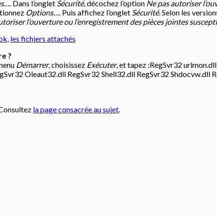
ns…
. Dans l’onglet
Sécurité
, décochez l’option
Ne pas autoriser l’ou
ctionnez
Options…
. Puis affichez l’onglet
Sécurité
. Selon les versio
toriser l’ouverture ou l’enregistrement des pièces jointes suscepti
ok
,
les fichiers attachés
re ?
 menu
Démarrer
, choisissez
Exécuter
, et tapez :RegSvr32 urlmon.dll
RegSvr32 Oleaut32.dll RegSvr32 Shell32.dll RegSvr32 Shdocvw.dll
. Consultez
la page consacrée au sujet
.