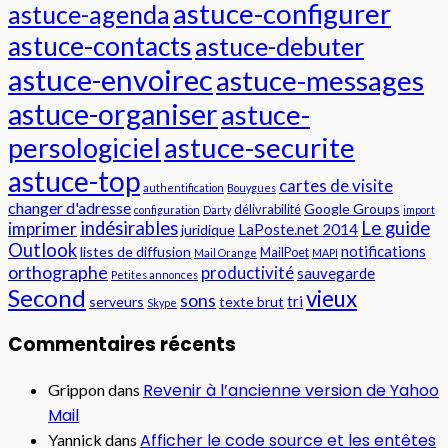
astuce-configurer
astuce-agenda
astuce-contacts
astuce-debuter
astuce-envoirec
astuce-messages
astuce-organiser
astuce-
persologiciel
astuce-securite
astuce-top
cartes de visite
authentification
Bouygues
changer d'adresse
Google Groups
délivrabilité
configuration
Darty
import
indésirables
Le guide
imprimer
LaPoste.net 2014
juridique
Outlook
notifications
listes de diffusion
MailPoet
Mail Orange
MAPI
orthographe
productivité
sauvegarde
Petites annonces
Second
vieux
sons
tri
serveurs
texte brut
Skype
Commentaires récents
Revenir à l’ancienne version de Yahoo
Grippon
dans
Mail
Afficher le code source et les entêtes
Yannick
dans